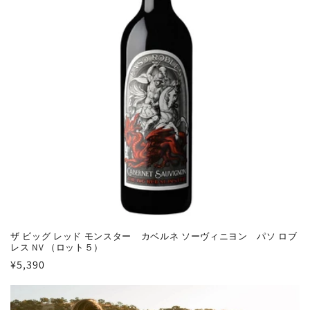
ザ ビッグ レッド モンスター カベルネ ソーヴィニヨン パソ ロブ
レス NV （ロット５）
通
¥5,390
常
価