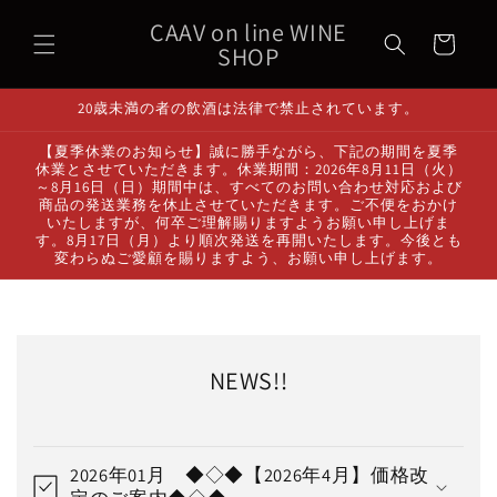
コンテ
カ
ンツに
CAAV on line WINE
ー
進む
SHOP
ト
20歳未満の者の飲酒は法律で禁止されています。
【夏季休業のお知らせ】誠に勝手ながら、下記の期間を夏季
休業とさせていただきます。休業期間：2026年8月11日（火）
～8月16日（日）期間中は、すべてのお問い合わせ対応および
商品の発送業務を休止させていただきます。ご不便をおかけ
いたしますが、何卒ご理解賜りますようお願い申し上げま
す。8月17日（月）より順次発送を再開いたします。今後とも
変わらぬご愛顧を賜りますよう、お願い申し上げます。
NEWS!!
2026年01月 ◆◇◆【2026年4月】価格改