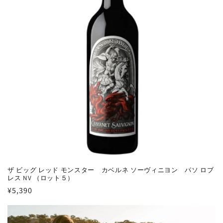
ザ ビッグ レッド モンスター カベルネ ソーヴィニヨン パソ ロブ
レス NV （ロット５）
通
¥5,390
常
価