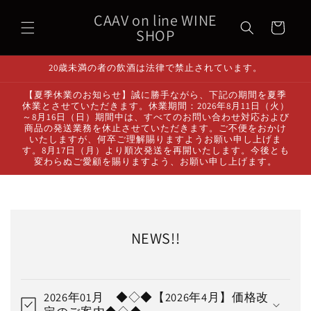
コンテ
カ
ンツに
CAAV on line WINE
ー
進む
SHOP
ト
20歳未満の者の飲酒は法律で禁止されています。
【夏季休業のお知らせ】誠に勝手ながら、下記の期間を夏季
休業とさせていただきます。休業期間：2026年8月11日（火）
～8月16日（日）期間中は、すべてのお問い合わせ対応および
商品の発送業務を休止させていただきます。ご不便をおかけ
いたしますが、何卒ご理解賜りますようお願い申し上げま
す。8月17日（月）より順次発送を再開いたします。今後とも
変わらぬご愛顧を賜りますよう、お願い申し上げます。
NEWS!!
2026年01月 ◆◇◆【2026年4月】価格改