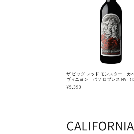
ザ ビッグ レッド モンスター カ
ヴィニヨン パソ ロブレス NV 
通
¥5,390
常
価
格
CALIFORNIA