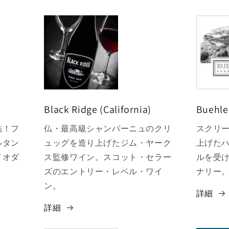
Black Ridge (California)
Buehler
結！フ
仏・最高級シャンパーニュのクリ
スクリ
ルタン
ュッグを造り上げたジム・ヤーク
上げた
イオダ
ス監修ワイン。スコット・セラー
ルを受
。
ズのエントリー・レベル・ワイ
ナリー
ン。
詳細
詳細