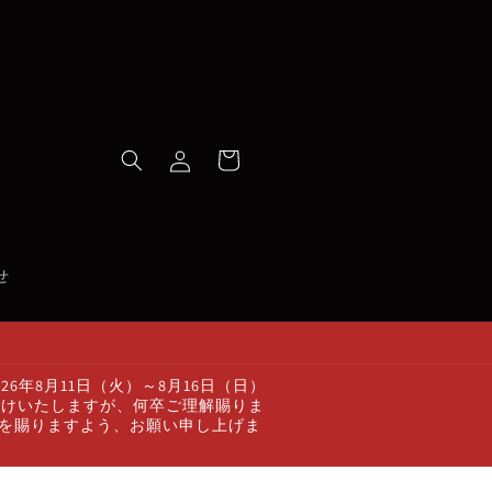
ロ
カ
グ
ー
イ
ト
ン
せ
年8月11日（火）～8月16日（日）
かけいたしますが、何卒ご理解賜りま
顧を賜りますよう、お願い申し上げま