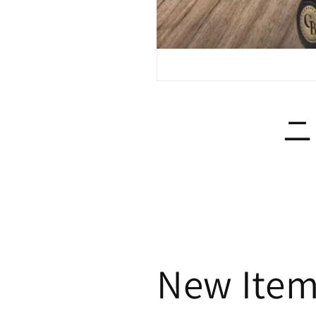
ニ
New Item